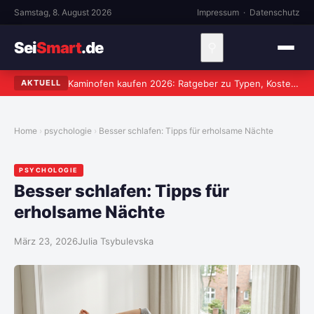
Samstag, 8. August 2026
Impressum
·
Datenschutz
Sei
Smart
.de
⚲
Kaminofen kaufen 2026: Ratgeber zu Typen, Kosten und worauf wirklich zu achten ist
AKTUELL
Home
psychologie
Besser schlafen: Tipps für erholsame Nächte
PSYCHOLOGIE
Besser schlafen: Tipps für
erholsame Nächte
März 23, 2026
Julia Tsybulevska