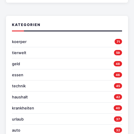
KATEGORIEN
koerper
71
tierwelt
59
geld
48
essen
46
technik
45
haushalt
42
krankheiten
40
urlaub
37
auto
32