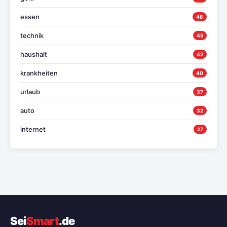
essen
46
technik
45
haushalt
42
krankheiten
40
urlaub
37
auto
32
internet
27
Sei
Smart
.de