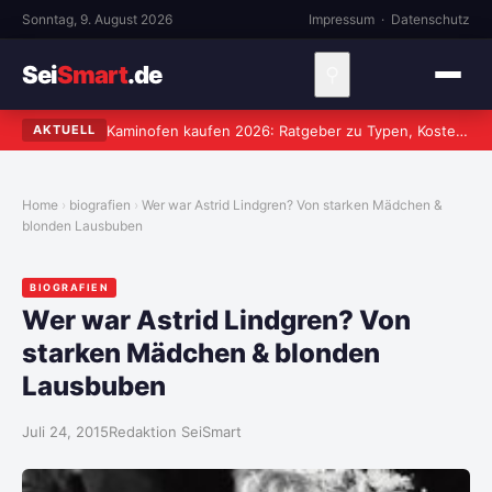
Sonntag, 9. August 2026
Impressum
·
Datenschutz
Sei
Smart
.de
⚲
Kaminofen kaufen 2026: Ratgeber zu Typen, Kosten und worauf wirklich zu achten ist
AKTUELL
Home
biografien
Wer war Astrid Lindgren? Von starken Mädchen &
blonden Lausbuben
BIOGRAFIEN
Wer war Astrid Lindgren? Von
starken Mädchen & blonden
Lausbuben
Juli 24, 2015
Redaktion SeiSmart