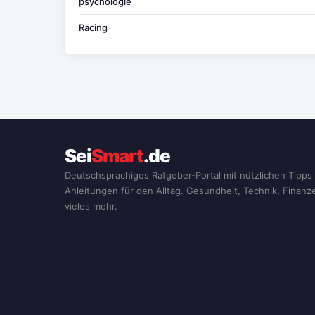
psychologie
Racing
Sei
Smart
.de
Deutschsprachiges Ratgeber-Portal mit nützlichen Tipps
Anleitungen für den Alltag. Gesundheit, Technik, Finan
vieles mehr.