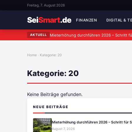
Freitag, 7. August 2026
Sei
Smart
.de
FINANZEN
DIGITAL & 
Mieterhöhung durchführen 2026 – Schritt fü
AKTUELL
Home
Kategorie:
20
Kategorie:
20
Keine Beiträge gefunden.
NEUE BEITRÄGE
Mieterhöhung durchführen 2026 – Schritt für 
August 7, 2026