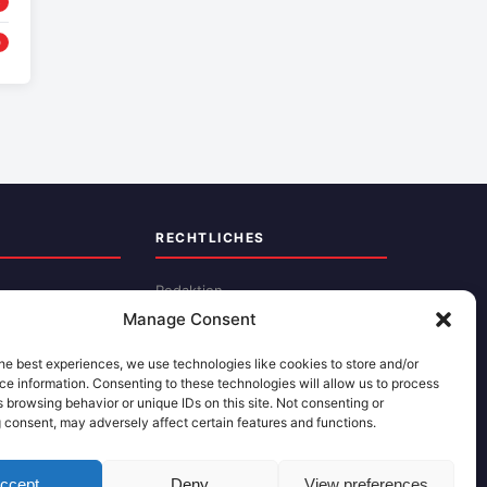
6
0
RECHTLICHES
Redaktion
Manage Consent
Impressum
Datenschutz
he best experiences, we use technologies like cookies to store and/or
e information. Consenting to these technologies will allow us to process
Kontakt
 browsing behavior or unique IDs on this site. Not consenting or
 consent, may adversely affect certain features and functions.
ccept
Deny
View preferences