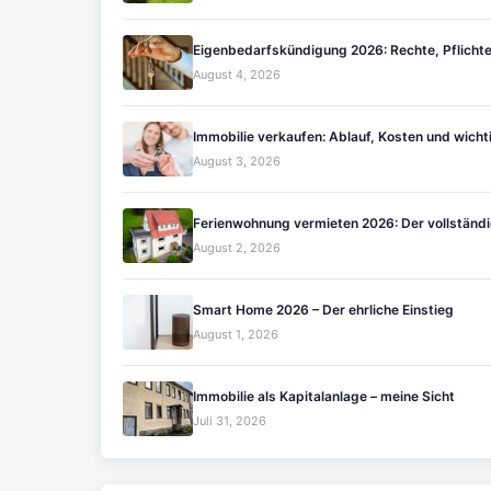
Eigenbedarfskündigung 2026: Rechte, Pflichte
August 4, 2026
Immobilie verkaufen: Ablauf, Kosten und wich
August 3, 2026
Ferienwohnung vermieten 2026: Der vollständi
August 2, 2026
Smart Home 2026 – Der ehrliche Einstieg
August 1, 2026
Immobilie als Kapitalanlage – meine Sicht
Juli 31, 2026