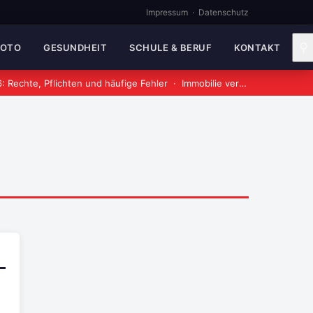
Impressum
·
Datenschutz
⚲
MOTO
GESUNDHEIT
SCHULE & BERUF
KONTAKT
 Rechte, Pflichten und häufige Fehler
·
Immobilie verkaufen: Ablauf, Kosten und wichtige Tipps 2026