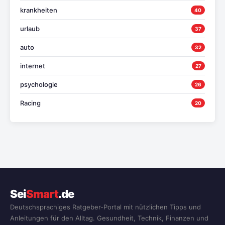
krankheiten
40
urlaub
37
auto
32
internet
27
psychologie
26
Racing
20
Sei
Smart
.de
Deutschsprachiges Ratgeber-Portal mit nützlichen Tipps und
Anleitungen für den Alltag. Gesundheit, Technik, Finanzen und