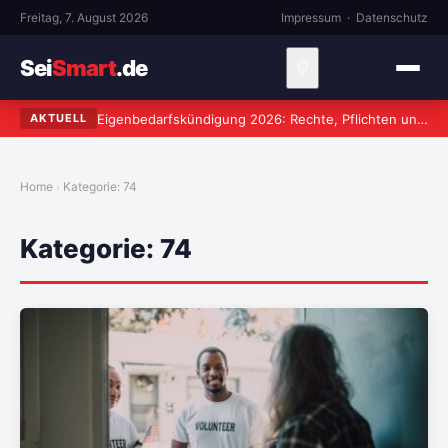
Freitag, 7. August 2026
Impressum
·
Datenschutz
Sei
Smart
.de
⚲
Eigenbedarfskündigung 2026: Rechte, Pflichten und häufige Fehler
AKTUELL
Home
Kategorie:
74
Kategorie:
74