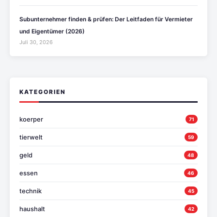
Subunternehmer finden & prüfen: Der Leitfaden für Vermieter
und Eigentümer (2026)
Juli 30, 2026
KATEGORIEN
koerper
71
tierwelt
59
geld
48
essen
46
technik
45
haushalt
42