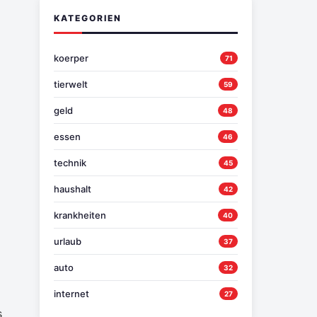
KATEGORIEN
koerper
71
tierwelt
59
geld
48
essen
46
technik
45
haushalt
42
krankheiten
40
urlaub
37
auto
32
internet
27
s