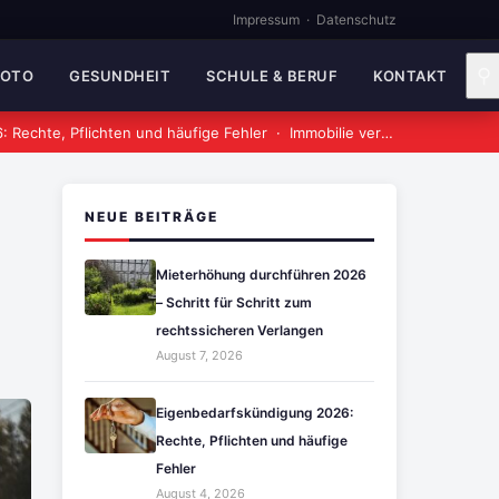
Impressum
·
Datenschutz
⚲
MOTO
GESUNDHEIT
SCHULE & BERUF
KONTAKT
 Rechte, Pflichten und häufige Fehler
·
Immobilie verkaufen: Ablauf, Kosten und wichtige Tipps 2026
NEUE BEITRÄGE
Mieterhöhung durchführen 2026
– Schritt für Schritt zum
rechtssicheren Verlangen
August 7, 2026
Eigenbedarfskündigung 2026:
Rechte, Pflichten und häufige
Fehler
August 4, 2026