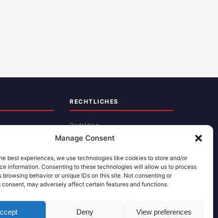
RECHTLICHES
Redaktion
Manage Consent
Impressum
Datenschutz
he best experiences, we use technologies like cookies to store and/or
e information. Consenting to these technologies will allow us to process
Kontakt
 browsing behavior or unique IDs on this site. Not consenting or
 consent, may adversely affect certain features and functions.
ccept
Deny
View preferences