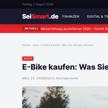
Freitag, 7. August 2026
Sei
Smart
.de
FINANZEN
DIGITAL & 
Mieterhöhung durchführen 2026 – Schritt fü
AKTUELL
Home
auto
E-Bike kaufen: Was Sie wissen müssen
AUTO
E-Bike kaufen: Was S
März 23, 2026
Dmytro Nechepurenko