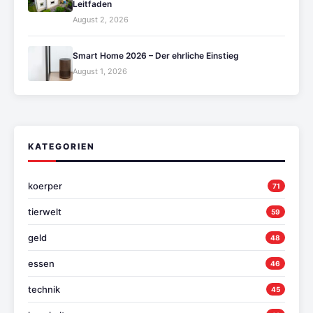
Leitfaden
August 2, 2026
Smart Home 2026 – Der ehrliche Einstieg
August 1, 2026
KATEGORIEN
koerper
71
tierwelt
59
geld
48
essen
46
technik
45