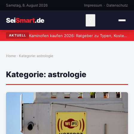
Samstag, 8. August 2026
Impressum
·
Datenschutz
Sei
Smart
.de
⚲
Kaminofen kaufen 2026: Ratgeber zu Typen, Kosten und worauf wirklich zu achten ist
AKTUELL
Home
Kategorie:
astrologie
Kategorie:
astrologie