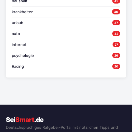
haushalt
42
krankheiten
40
urlaub
37
auto
32
internet
27
psychologie
26
Racing
20
Sei
Smart
.de
Deutschsprachiges Ratgeber-Portal mit nützlichen Tipps und