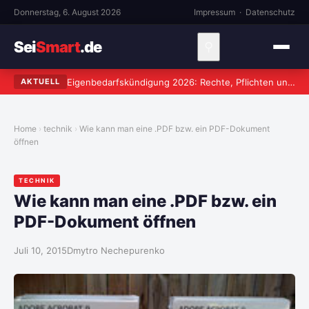
Donnerstag, 6. August 2026
Impressum
·
Datenschutz
Sei
Smart
.de
⚲
Eigenbedarfskündigung 2026: Rechte, Pflichten und häufige Fehler
AKTUELL
Home
technik
Wie kann man eine .PDF bzw. ein PDF-Dokument
öffnen
TECHNIK
Wie kann man eine .PDF bzw. ein
PDF-Dokument öffnen
Juli 10, 2015
Dmytro Nechepurenko