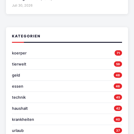
Juli 30, 2026
KATEGORIEN
koerper
71
tierwelt
59
geld
48
essen
46
technik
45
haushalt
42
krankheiten
40
urlaub
37