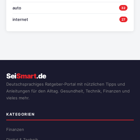
auto
32
internet
27
Sei
Smart
.de
Deutschsprachiges Ratgeber-Portal mit nützlichen Tipps und
Anleitungen für den Alltag. Gesundheit, Technik, Finanzen und
vieles mehr.
KATEGORIEN
Finanzen
Digital & Technik