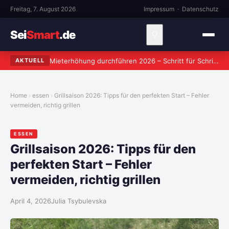
Freitag, 7. August 2026
Impressum
·
Datenschutz
Sei
Smart
.de
⚲
Mieterhöhung durchführen 2026 – Schritt für Schritt zum rechtssicheren Verlangen
AKTUELL
Home
essen
Grillsaison 2026: Tipps für den perfekten Start – Fehler
vermeiden, richtig grillen
ESSEN
Grillsaison 2026: Tipps für den
perfekten Start – Fehler
vermeiden, richtig grillen
April 4, 2026
Julia Tsybulevska