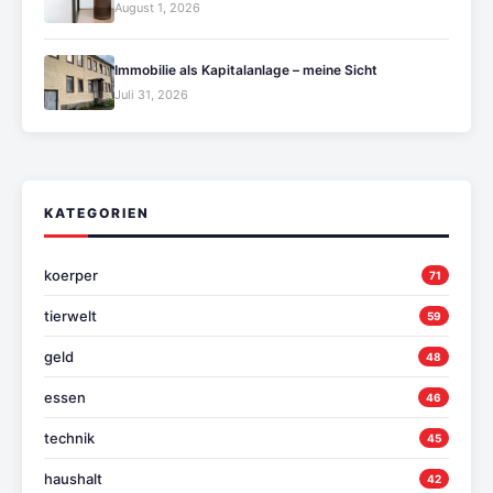
August 1, 2026
Immobilie als Kapitalanlage – meine Sicht
Juli 31, 2026
KATEGORIEN
koerper
71
tierwelt
59
geld
48
essen
46
technik
45
haushalt
42