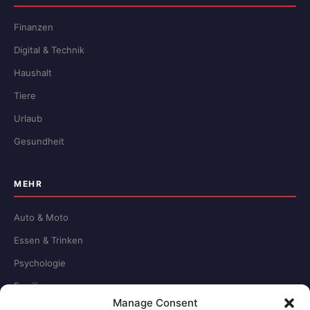
Finanzen
Digital & Technik
Haushalt
Tiere
Urlaub
Gesundheit
MEHR
Auto & Moto
Essen & Trinken
Psychologie
Familie
Manage Consent
Schule & Beruf