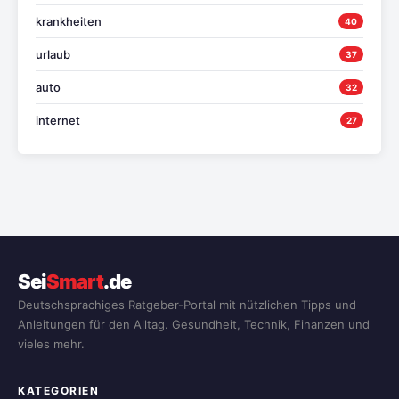
krankheiten
40
urlaub
37
auto
32
internet
27
Sei
Smart
.de
Deutschsprachiges Ratgeber-Portal mit nützlichen Tipps und
Anleitungen für den Alltag. Gesundheit, Technik, Finanzen und
vieles mehr.
KATEGORIEN