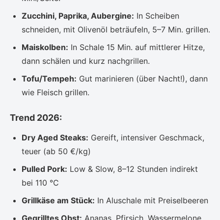
Zucchini, Paprika, Aubergine:
In Scheiben
schneiden, mit Olivenöl beträufeln, 5–7 Min. grillen.
Maiskolben:
In Schale 15 Min. auf mittlerer Hitze,
dann schälen und kurz nachgrillen.
Tofu/Tempeh:
Gut marinieren (über Nacht!), dann
wie Fleisch grillen.
Trend 2026:
Dry Aged Steaks:
Gereift, intensiver Geschmack,
teuer (ab 50 €/kg)
Pulled Pork:
Low & Slow, 8–12 Stunden indirekt
bei 110 °C
Grillkäse am Stück:
In Aluschale mit Preiselbeeren
Gegrilltes Obst:
Ananas, Pfirsich, Wassermelone