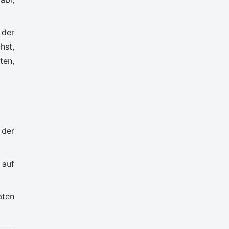
 der
hst,
ten,
 der
 auf
aten