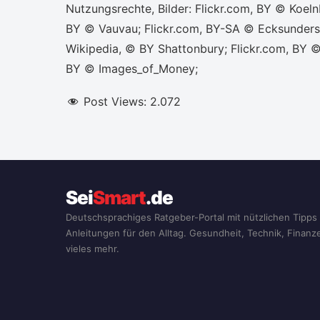
Nutzungsrechte, Bilder: Flickr.com, BY © Koel
BY © Vauvau; Flickr.com, BY-SA © Ecksundersc
Wikipedia, © BY Shattonbury; Flickr.com, BY ©
BY © Images_of_Money;
Post Views:
2.072
Sei
Smart
.de
Deutschsprachiges Ratgeber-Portal mit nützlichen Tipps
Anleitungen für den Alltag. Gesundheit, Technik, Finan
vieles mehr.