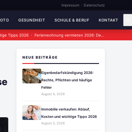
Impressum
·
Datenschutz
⚲
MOTO
GESUNDHEIT
SCHULE & BERUF
KONTAKT
tige Tipps 2026
·
Ferienwohnung vermieten 2026: Der vollständige Leitfaden
NEUE BEITRÄGE
Eigenbedarfskündigung 2026:
se
Rechte, Pflichten und häufige
Fehler
August 4, 2026
Immobilie verkaufen: Ablauf,
Kosten und wichtige Tipps 2026
August 3, 2026