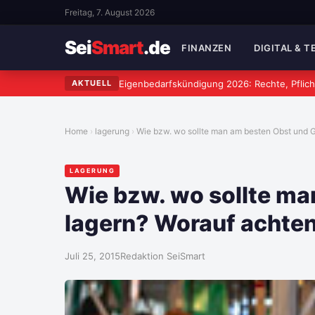
Freitag, 7. August 2026
Sei
Smart
.de
FINANZEN
DIGITAL & 
Eigenbedarfskündigung 2026: Rechte, Pflich
AKTUELL
Home
lagerung
Wie bzw. wo sollte man am besten Obst und 
LAGERUNG
Wie bzw. wo sollte m
lagern? Worauf achte
Juli 25, 2015
Redaktion SeiSmart