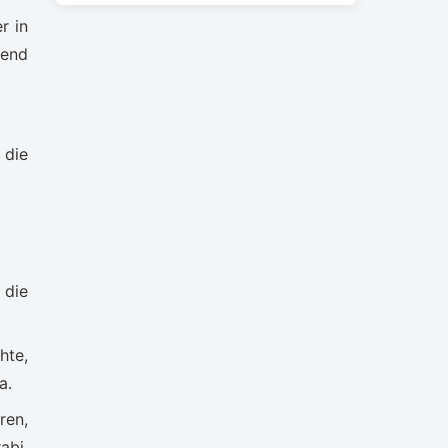
r in
nend
 die
 die
hte,
a.
ren,
abi,