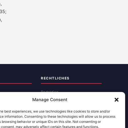
,
35;
,
RECHTLICHES
Redaktion
Manage Consent
Impressum
Datenschutz
he best experiences, we use technologies like cookies to store and/or
e information. Consenting to these technologies will allow us to process
Kontakt
 browsing behavior or unique IDs on this site. Not consenting or
 consent, may adversely affect certain features and functions.