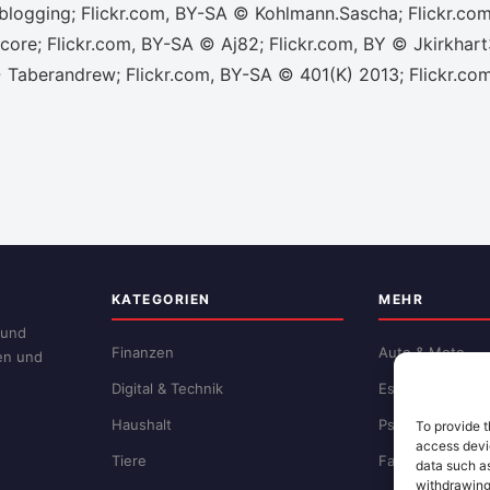
nblogging; Flickr.com, BY-SA © Kohlmann.Sascha; Flickr.com
ore; Flickr.com, BY-SA © Aj82; Flickr.com, BY © Jkirkhart
 Taberandrew; Flickr.com, BY-SA © 401(K) 2013; Flickr.com
KATEGORIEN
MEHR
 und
Finanzen
Auto & Moto
zen und
Digital & Technik
Essen & Trinken
Haushalt
Psychologie
To provide t
access devic
Tiere
Familie
data such as
withdrawing