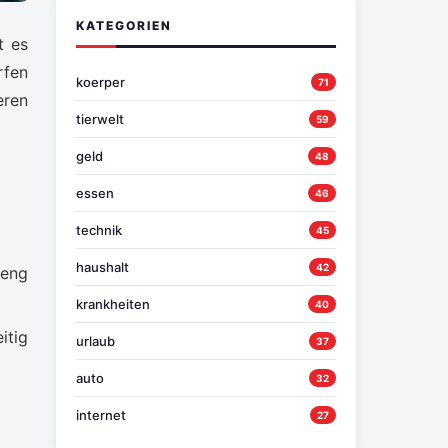
KATEGORIEN
t es
rfen
koerper
71
eren
tierwelt
59
geld
48
essen
46
technik
45
haushalt
42
 eng
krankheiten
40
itig
urlaub
37
auto
32
internet
27