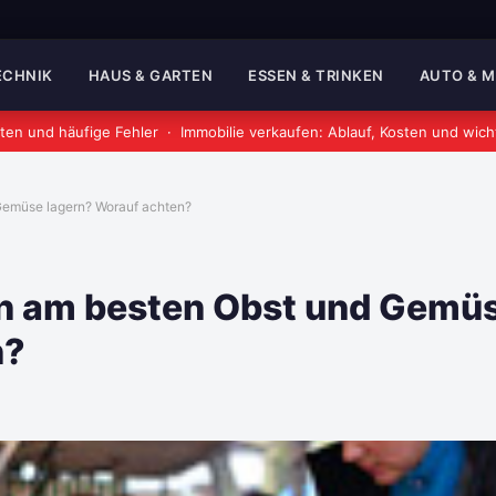
TECHNIK
HAUS & GARTEN
ESSEN & TRINKEN
AUTO & 
ten und häufige Fehler
·
Immobilie verkaufen: Ablauf, Kosten und wich
Gemüse lagern? Worauf achten?
an am besten Obst und Gemü
n?