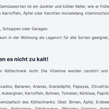
Gemüsesorten ist ein dunkler und kühler Keller, wie er frühe
n Kartoffeln, Äpfel oder Karotten monatelang vitaminscho
n, Schuppen oder Garagen.
aum in der Wohnung als Lagerort für alle Sorten geeignet,
n es nicht zu kalt!
m Kühlschrank nicht. Die Vitamine werden zerstört und
ocados, Bananen, Ananas, Granatäpfel, Papayas, Zitrusfrüc
Auberginen, Kartoffeln, Bohnen, Tomaten, Kürbisse, Paprik
emüsefach des Kühlschranks: Obst: Birnen, Äpfel, Erdbee
wis, Nektarinen, Tafeltrauben, Pfirsiche; Gemüse: Kohlr