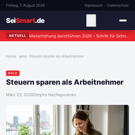
Freitag, 7. August 2026
Impressum
·
Datenschutz
Sei
Smart
.de
⚲
Mieterhöhung durchführen 2026 – Schritt für Schritt zum rechtssicheren Verlangen
AKTUELL
Home
geld
Steuern sparen als Arbeitnehmer
GELD
Steuern sparen als Arbeitnehmer
März 23, 2026
Dmytro Nechepurenko