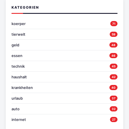
KATEGORIEN
koerper
71
tierwelt
59
geld
48
essen
46
technik
45
haushalt
42
krankheiten
40
urlaub
37
auto
32
internet
27