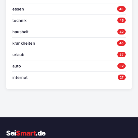
essen
46
technik
45
haushalt
42
krankheiten
40
urlaub
37
auto
32
internet
27
Sei
Smart
.de