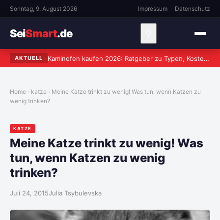
Sonntag, 9. August 2026
Impressum
·
Datenschutz
Sei
Smart
.de
⚲
Kaminofen kaufen 2026: Ratgeber zu Typen, Kosten und worauf wirklich zu achten ist
AKTUELL
Home
katze
Meine Katze trinkt zu wenig! Was tun, wenn Katzen zu
wenig trinken?
KATZE
Meine Katze trinkt zu wenig! Was
tun, wenn Katzen zu wenig
trinken?
Juli 24, 2015
Julia Tsybulevska