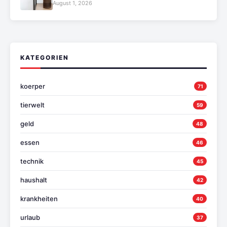
August 1, 2026
KATEGORIEN
koerper
71
tierwelt
59
geld
48
essen
46
technik
45
haushalt
42
krankheiten
40
urlaub
37