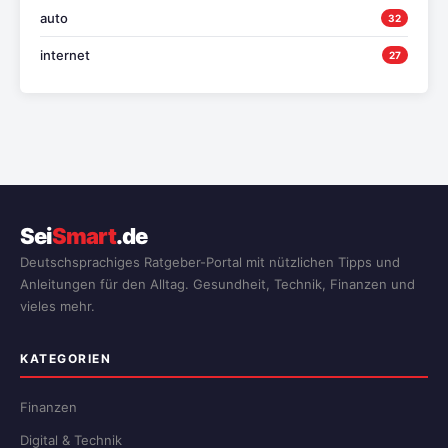
auto
32
internet
27
Sei
Smart
.de
Deutschsprachiges Ratgeber-Portal mit nützlichen Tipps und
Anleitungen für den Alltag. Gesundheit, Technik, Finanzen und
vieles mehr.
KATEGORIEN
Finanzen
Digital & Technik