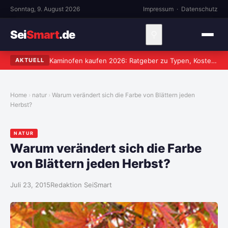
Sonntag, 9. August 2026
Impressum
·
Datenschutz
Sei
Smart
.de
⚲
Kaminofen kaufen 2026: Ratgeber zu Typen, Kosten und worauf wirklich zu achten ist
AKTUELL
Home
natur
Warum verändert sich die Farbe von Blättern jeden
Herbst?
NATUR
Warum verändert sich die Farbe
von Blättern jeden Herbst?
Juli 23, 2015
Redaktion SeiSmart