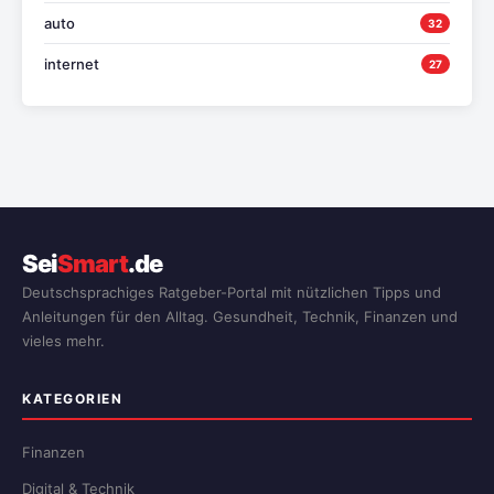
auto
32
internet
27
Sei
Smart
.de
Deutschsprachiges Ratgeber-Portal mit nützlichen Tipps und
Anleitungen für den Alltag. Gesundheit, Technik, Finanzen und
vieles mehr.
KATEGORIEN
Finanzen
Digital & Technik