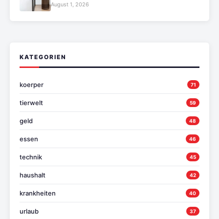
August 1, 2026
KATEGORIEN
koerper
71
tierwelt
59
geld
48
essen
46
technik
45
haushalt
42
krankheiten
40
urlaub
37