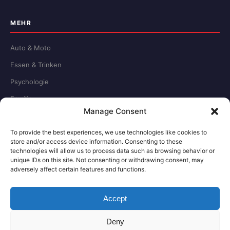
MEHR
Auto & Moto
Essen & Trinken
Psychologie
Familie
Manage Consent
Schule & Beruf
To provide the best experiences, we use technologies like cookies to
store and/or access device information. Consenting to these
RECHTLICHES
technologies will allow us to process data such as browsing behavior or
unique IDs on this site. Not consenting or withdrawing consent, may
adversely affect certain features and functions.
Redaktion
Impressum
Accept
Datenschutz
Deny
Kontakt