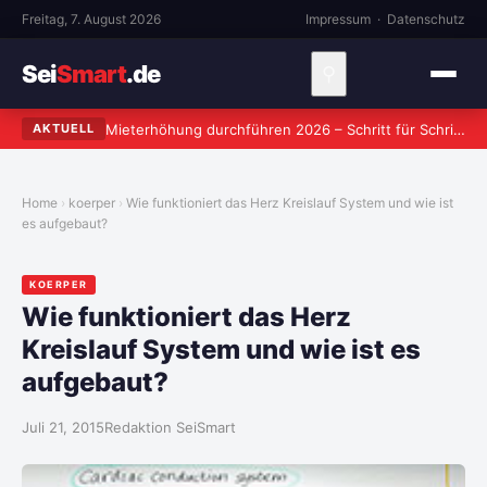
Freitag, 7. August 2026
Impressum
·
Datenschutz
Sei
Smart
.de
⚲
Mieterhöhung durchführen 2026 – Schritt für Schritt zum rechtssicheren Verlangen
AKTUELL
Home
koerper
Wie funktioniert das Herz Kreislauf System und wie ist
es aufgebaut?
KOERPER
Wie funktioniert das Herz
Kreislauf System und wie ist es
aufgebaut?
Juli 21, 2015
Redaktion SeiSmart