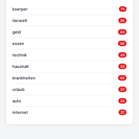
koerper
71
tierwelt
59
geld
48
essen
46
technik
45
haushalt
42
krankheiten
40
urlaub
37
auto
32
internet
27