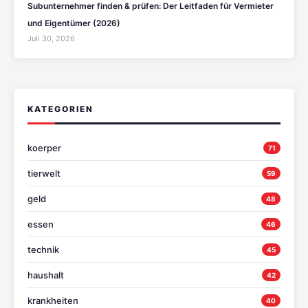
Subunternehmer finden & prüfen: Der Leitfaden für Vermieter
und Eigentümer (2026)
Juli 30, 2026
KATEGORIEN
koerper
71
tierwelt
59
geld
48
essen
46
technik
45
haushalt
42
krankheiten
40