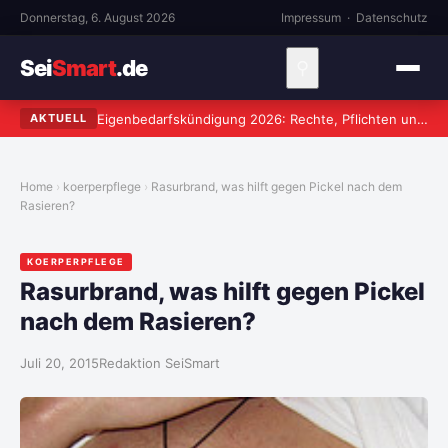
Donnerstag, 6. August 2026
Impressum
·
Datenschutz
Sei
Smart
.de
⚲
Eigenbedarfskündigung 2026: Rechte, Pflichten und häufige Fehler
AKTUELL
Home
koerperpflege
Rasurbrand, was hilft gegen Pickel nach dem
Rasieren?
KOERPERPFLEGE
Rasurbrand, was hilft gegen Pickel
nach dem Rasieren?
Juli 20, 2015
Redaktion SeiSmart