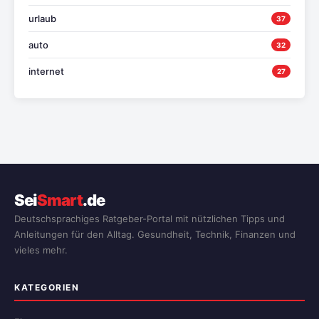
urlaub
37
auto
32
internet
27
Sei
Smart
.de
Deutschsprachiges Ratgeber-Portal mit nützlichen Tipps und
Anleitungen für den Alltag. Gesundheit, Technik, Finanzen und
vieles mehr.
KATEGORIEN