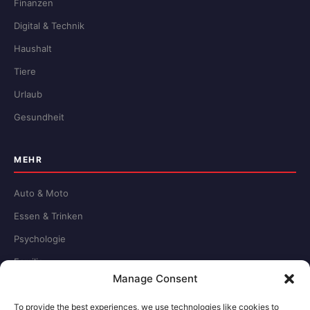
Finanzen
Digital & Technik
Haushalt
Tiere
Urlaub
Gesundheit
MEHR
Auto & Moto
Essen & Trinken
Psychologie
Familie
Manage Consent
Schule & Beruf
To provide the best experiences, we use technologies like cookies to