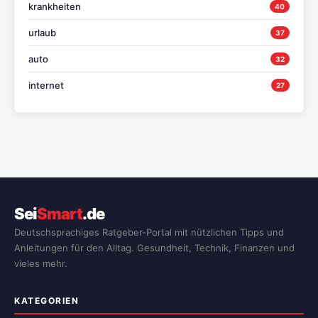
krankheiten
40
urlaub
37
auto
32
internet
27
Sei
Smart
.de
Deutschsprachiges Ratgeber-Portal mit nützlichen Tipps und
Anleitungen für den Alltag. Gesundheit, Technik, Finanzen und
vieles mehr.
KATEGORIEN