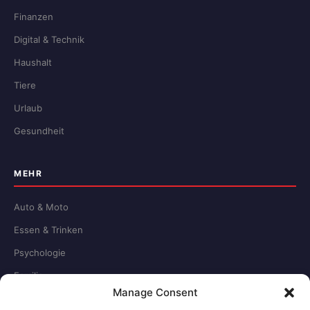
Finanzen
Digital & Technik
Haushalt
Tiere
Urlaub
Gesundheit
MEHR
Auto & Moto
Essen & Trinken
Psychologie
Familie
Manage Consent
Schule & Beruf