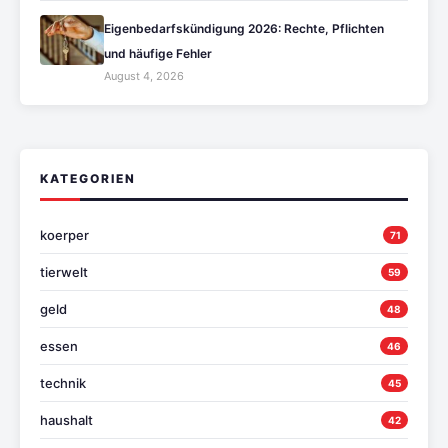
Eigenbedarfskündigung 2026: Rechte, Pflichten
und häufige Fehler
August 4, 2026
KATEGORIEN
koerper
71
tierwelt
59
geld
48
essen
46
technik
45
haushalt
42