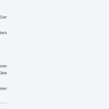
 Der
ders
eren
Käse
elen