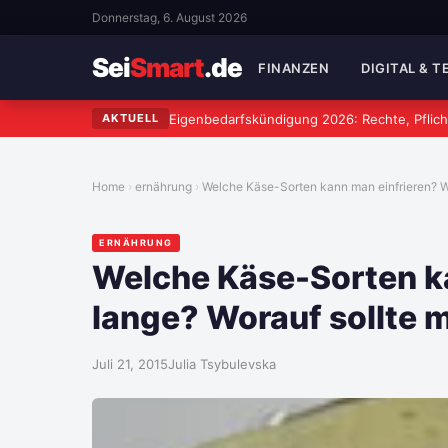
Donnerstag, 6. August 2026
Sei
Smart
.de
FINANZEN
DIGITAL & 
Eigenbedarfskündigung 2026: Rechte, Pflich
AKTUELL
Home
ernährung
Welche Käse-Sorten kann man einfrieren? W
ERNÄHRUNG
Welche Käse-Sorten k
lange? Worauf sollte 
Juli 21, 2015
Julia Tsybulevska