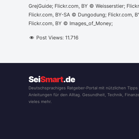
GrejGuide; Flickr.com, BY © Weisserstier; Fli
Flickr.com, BY-SA © Dungodung; Flickr.com, B
Flickr.com, BY © Images_of_Money;
Post Views:
11.716
Sei
Smart
.de
Deutschsprachiges Ratgeber-Portal mit nützlichen Tipps
Anleitungen für den Alltag. Gesundheit, Technik, Finan
vieles mehr.