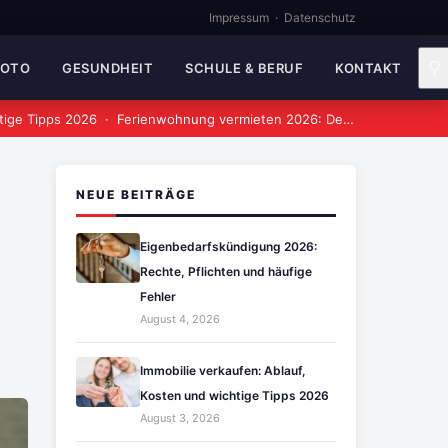
Impressum
·
Datenschutz
⚲
MOTO
GESUNDHEIT
SCHULE & BERUF
KONTAKT
tige Tipps 2026
·
Ferienwohnung vermieten 2026: Der vollständige Leitfaden
NEUE BEITRÄGE
Eigenbedarfskündigung 2026:
Rechte, Pflichten und häufige
Fehler
August 4, 2026
Immobilie verkaufen: Ablauf,
Kosten und wichtige Tipps 2026
August 3, 2026