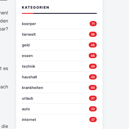
KATEGORIEN
nen!
eden
koerper
71
bar?
tierwelt
59
geld
48
essen
46
technik
45
t es
haushalt
42
fach
krankheiten
40
urlaub
37
auto
32
internet
27
 die