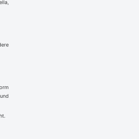
lla,
dere
Form
 und
ht.