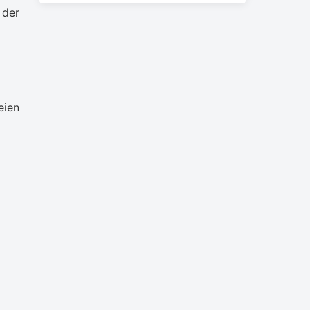
 der
eien