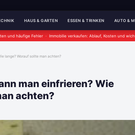
TECHNIK
HAUS & GARTEN
ESSEN & TRINKEN
AUTO & 
ten und häufige Fehler
·
Immobilie verkaufen: Ablauf, Kosten und wich
ie lange? Worauf sollte man achten?
ann man einfrieren? Wie
man achten?