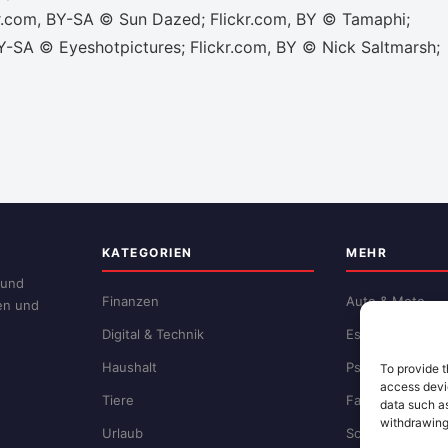
ckr.com, BY-SA © Sun Dazed; Flickr.com, BY © Tamaphi;
Y-SA © Eyeshotpictures; Flickr.com, BY © Nick Saltmarsh;
KATEGORIEN
MEHR
 und
Finanzen
Auto & Moto
zen und
Digital & Technik
Essen & Trinken
Haushalt
Psychologie
To provide t
access devic
Tiere
Familie
data such as
withdrawing
Urlaub
Schule & Beruf