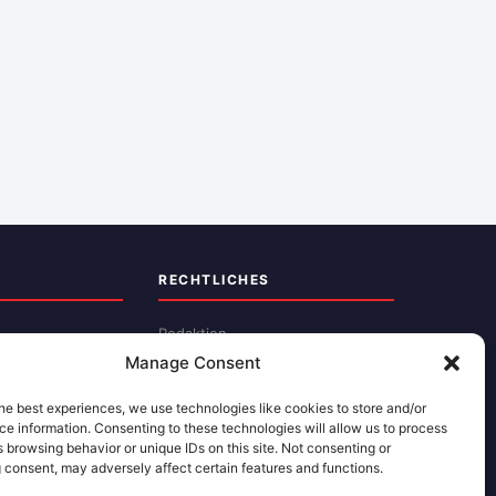
RECHTLICHES
Redaktion
Manage Consent
Impressum
Datenschutz
he best experiences, we use technologies like cookies to store and/or
e information. Consenting to these technologies will allow us to process
Kontakt
 browsing behavior or unique IDs on this site. Not consenting or
 consent, may adversely affect certain features and functions.