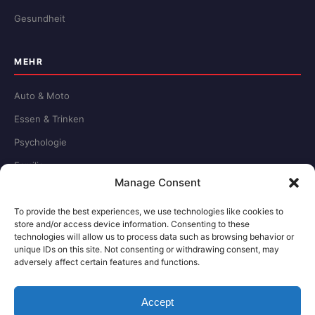
Gesundheit
MEHR
Auto & Moto
Essen & Trinken
Psychologie
Familie
Manage Consent
Schule & Beruf
To provide the best experiences, we use technologies like cookies to
store and/or access device information. Consenting to these
RECHTLICHES
technologies will allow us to process data such as browsing behavior or
unique IDs on this site. Not consenting or withdrawing consent, may
adversely affect certain features and functions.
Redaktion
Impressum
Accept
Datenschutz