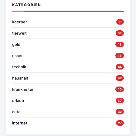
KATEGORIEN
koerper
71
tierwelt
59
geld
48
essen
46
technik
45
haushalt
42
krankheiten
40
urlaub
37
auto
32
internet
27