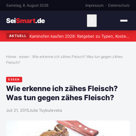
Samstag, 8. August 2026
Impressum
·
Datenschutz
Sei
Smart
.de
⚲
Kaminofen kaufen 2026: Ratgeber zu Typen, Kosten und worauf wirklich zu achten ist
AKTUELL
Home
essen
Wie erkenne ich zähes Fleisch? Was tun gegen zähes
Fleisch?
ESSEN
Wie erkenne ich zähes Fleisch?
Was tun gegen zähes Fleisch?
Juli 21, 2015
Julia Tsybulevska