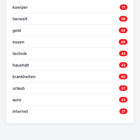
koerper
71
tierwelt
59
geld
48
essen
46
technik
45
haushalt
42
krankheiten
40
urlaub
37
auto
32
internet
27