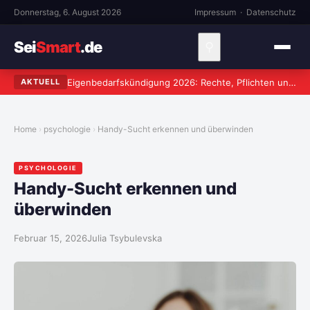
Donnerstag, 6. August 2026
Impressum
·
Datenschutz
Sei
Smart
.de
⚲
Eigenbedarfskündigung 2026: Rechte, Pflichten und häufige Fehler
AKTUELL
Home
psychologie
Handy-Sucht erkennen und überwinden
PSYCHOLOGIE
Handy-Sucht erkennen und
überwinden
Februar 15, 2026
Julia Tsybulevska