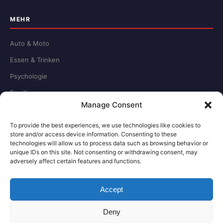
MEHR
Auto & Moto
Essen & Trinken
Psychologie
Familie
Manage Consent
Schule & Beruf
To provide the best experiences, we use technologies like cookies to
store and/or access device information. Consenting to these
RECHTLICHES
technologies will allow us to process data such as browsing behavior or
unique IDs on this site. Not consenting or withdrawing consent, may
adversely affect certain features and functions.
Redaktion
Impressum
Accept
Datenschutz
Deny
Kontakt