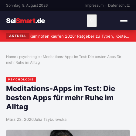
Sonntag, 9. August 2026
Impressum
·
Datenschutz
Sei
Smart
.de
⚲
Kaminofen kaufen 2026: Ratgeber zu Typen, Kosten und worauf wirklich zu achten ist
AKTUELL
Home
psychologie
Meditations-Apps im Test: Die besten Apps für
mehr Ruhe im Alltag
PSYCHOLOGIE
Meditations-Apps im Test: Die
besten Apps für mehr Ruhe im
Alltag
März 23, 2026
Julia Tsybulevska