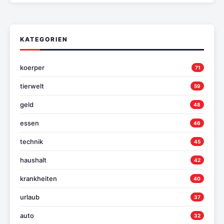
KATEGORIEN
koerper
71
tierwelt
59
geld
48
essen
46
technik
45
haushalt
42
krankheiten
40
urlaub
37
auto
32