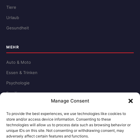
Tiere
Urlaub
Gesundheit
MEHR
Auto & Moto
Essen & Trinken
Psychologie
Familie
Manage Consent
Schule & Beruf
To provide the best experiences, we use technologies like cookies to
store and/or access device information. Consenting to these
RECHTLICHES
technologies will allow us to process data such as browsing behavior or
unique IDs on this site. Not consenting or withdrawing consent, may
adversely affect certain features and functions.
Redaktion