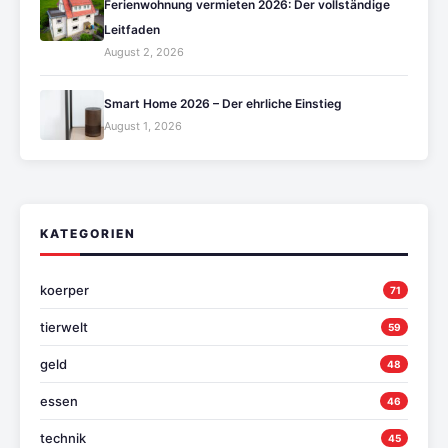
Ferienwohnung vermieten 2026: Der vollständige
Leitfaden
August 2, 2026
Smart Home 2026 – Der ehrliche Einstieg
August 1, 2026
KATEGORIEN
koerper
71
tierwelt
59
geld
48
essen
46
technik
45