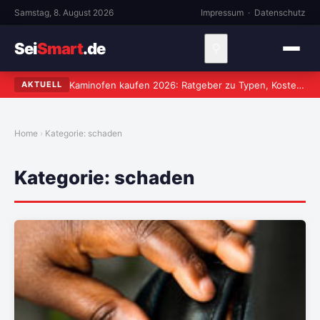
Samstag, 8. August 2026
Impressum
·
Datenschutz
Sei
Smart
.de
⚲
Kaminofen kaufen 2026: Ratgeber zu Typen, Kosten und worauf wirklich zu achten ist
AKTUELL
Home
Kategorie:
schaden
Kategorie:
schaden