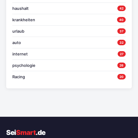
haushalt
42
krankheiten
40
urlaub
37
auto
32
internet
27
psychologie
26
Racing
20
Sei
Smart
.de