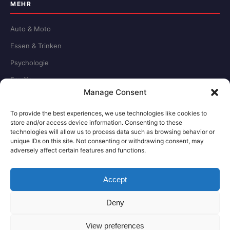
MEHR
Auto & Moto
Essen & Trinken
Psychologie
Familie
Manage Consent
Schule & Beruf
To provide the best experiences, we use technologies like cookies to
store and/or access device information. Consenting to these
RECHTLICHES
technologies will allow us to process data such as browsing behavior or
unique IDs on this site. Not consenting or withdrawing consent, may
adversely affect certain features and functions.
Redaktion
Impressum
Accept
Datenschutz
Deny
Kontakt
View preferences