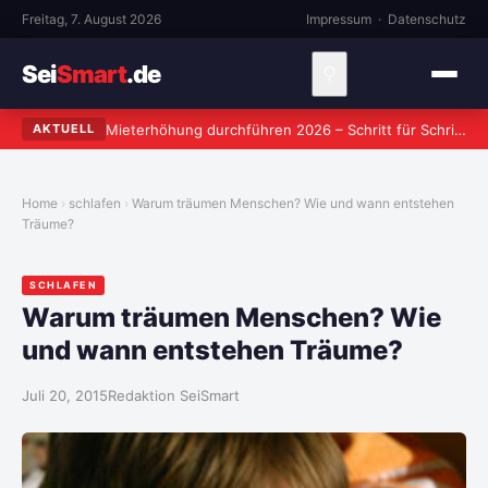
Freitag, 7. August 2026
Impressum
·
Datenschutz
Sei
Smart
.de
⚲
Mieterhöhung durchführen 2026 – Schritt für Schritt zum rechtssicheren Verlangen
AKTUELL
Home
schlafen
Warum träumen Menschen? Wie und wann entstehen
Träume?
SCHLAFEN
Warum träumen Menschen? Wie
und wann entstehen Träume?
Juli 20, 2015
Redaktion SeiSmart