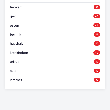
tierwelt
59
geld
48
essen
46
technik
45
haushalt
42
krankheiten
40
urlaub
37
auto
32
internet
27