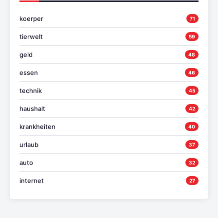
koerper
71
tierwelt
59
geld
48
essen
46
technik
45
haushalt
42
krankheiten
40
urlaub
37
auto
32
internet
27