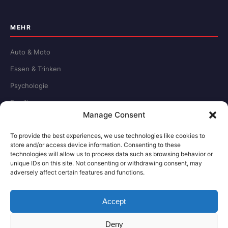
MEHR
Auto & Moto
Essen & Trinken
Psychologie
Familie
Manage Consent
Schule & Beruf
To provide the best experiences, we use technologies like cookies to
store and/or access device information. Consenting to these
RECHTLICHES
technologies will allow us to process data such as browsing behavior or
unique IDs on this site. Not consenting or withdrawing consent, may
adversely affect certain features and functions.
Redaktion
Impressum
Accept
Datenschutz
Deny
Kontakt