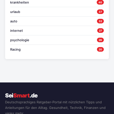
krankheiten
40
urlaub
37
auto
32
internet
27
psychologie
26
Racing
20
Sei
Smart
.de
Deutschsprachiges Ratgeber-Portal mit nützlichen Tipps und
Anleitungen für den Alltag. Gesundheit, Technik, Finanzen und
vieles mehr.