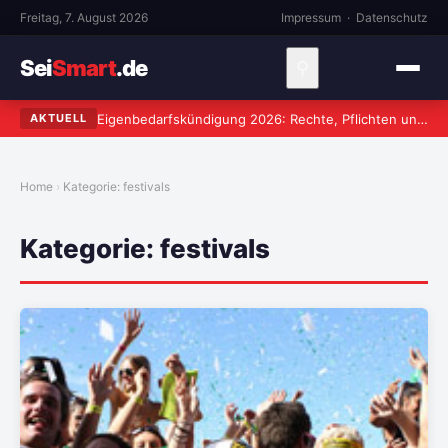
Freitag, 7. August 2026
Impressum
·
Datenschutz
Sei
Smart
.de
⚲
Eigenbedarfskündigung 2026: Rechte, Pflichten und häufige Fehler
AKTUELL
Home
Kategorie:
festivals
Kategorie:
festivals