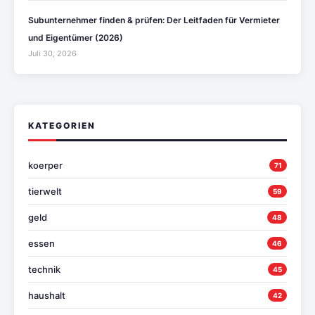
Subunternehmer finden & prüfen: Der Leitfaden für Vermieter
und Eigentümer (2026)
Juli 30, 2026
KATEGORIEN
koerper
71
tierwelt
59
geld
48
essen
46
technik
45
haushalt
42