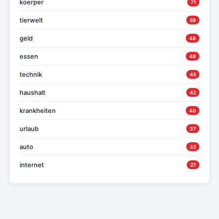
koerper
71
tierwelt
59
geld
48
essen
46
technik
45
haushalt
42
krankheiten
40
urlaub
37
auto
32
internet
27