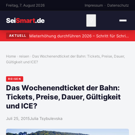
Freitag, 7. August 2026
Impressum
·
Datenschutz
Sei
Smart
.de
⚲
Mieterhöhung durchführen 2026 – Schritt für Schritt zum rechtssicheren Verlangen
AKTUELL
Home
reisen
Das Wochenendticket der Bahn: Tickets, Preise, Dauer,
Gültigkeit und ICE?
REISEN
Das Wochenendticket der Bahn:
Tickets, Preise, Dauer, Gültigkeit
und ICE?
Juli 25, 2015
Julia Tsybulevska