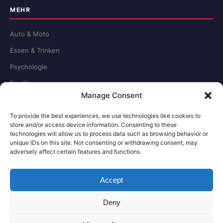
MEHR
Auto & Moto
Essen & Trinken
Psychologie
Familie
Manage Consent
Schule & Beruf
To provide the best experiences, we use technologies like cookies to
store and/or access device information. Consenting to these
RECHTLICHES
technologies will allow us to process data such as browsing behavior or
unique IDs on this site. Not consenting or withdrawing consent, may
adversely affect certain features and functions.
Redaktion
Impressum
Accept
Datenschutz
Deny
Kontakt