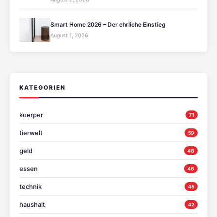
Smart Home 2026 – Der ehrliche Einstieg
August 1, 2026
KATEGORIEN
koerper
71
tierwelt
59
geld
48
essen
46
technik
45
haushalt
42