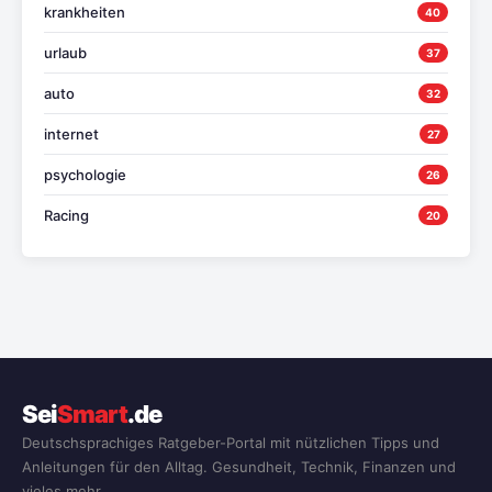
krankheiten
40
urlaub
37
auto
32
internet
27
psychologie
26
Racing
20
Sei
Smart
.de
Deutschsprachiges Ratgeber-Portal mit nützlichen Tipps und
Anleitungen für den Alltag. Gesundheit, Technik, Finanzen und
vieles mehr.