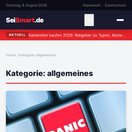
Samstag, 8. August 2026
Impressum
·
Datenschutz
Sei
Smart
.de
⚲
Kaminofen kaufen 2026: Ratgeber zu Typen, Kosten und worauf wirklich zu achten ist
AKTUELL
Home
Kategorie:
allgemeines
Kategorie:
allgemeines