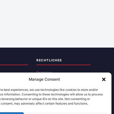
RECHTLICHES
Redaktion
Manage Consent
Impressum
Datenschutz
he best experiences, we use technologies like cookies to store and/or
e information. Consenting to these technologies will allow us to process
Kontakt
 browsing behavior or unique IDs on this site. Not consenting or
 consent, may adversely affect certain features and functions.