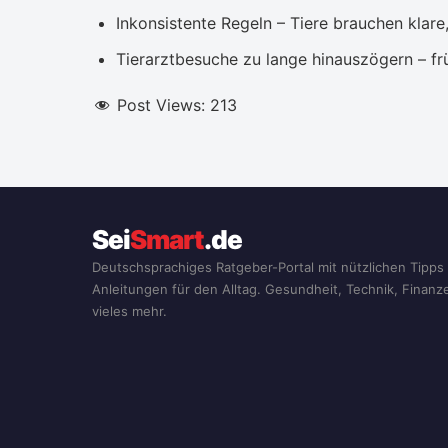
Inkonsistente Regeln – Tiere brauchen klare
Tierarztbesuche zu lange hinauszögern – fr
Post Views:
213
Sei
Smart
.de
Deutschsprachiges Ratgeber-Portal mit nützlichen Tipps
Anleitungen für den Alltag. Gesundheit, Technik, Finan
vieles mehr.