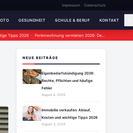
Impressum
·
Datenschutz
⚲
MOTO
GESUNDHEIT
SCHULE & BERUF
KONTAKT
tige Tipps 2026
·
Ferienwohnung vermieten 2026: Der vollständige Leitfaden
NEUE BEITRÄGE
Eigenbedarfskündigung 2026:
Rechte, Pflichten und häufige
Fehler
August 4, 2026
Immobilie verkaufen: Ablauf,
Kosten und wichtige Tipps 2026
August 3, 2026