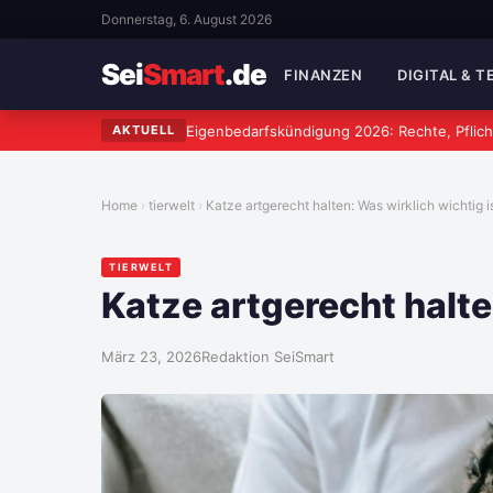
Donnerstag, 6. August 2026
Sei
Smart
.de
FINANZEN
DIGITAL & 
Eigenbedarfskündigung 2026: Rechte, Pflich
AKTUELL
Home
tierwelt
Katze artgerecht halten: Was wirklich wichtig i
TIERWELT
Katze artgerecht halte
März 23, 2026
Redaktion SeiSmart