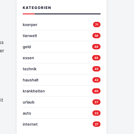
KATEGORIEN
koerper
71
tierwelt
59
ss
geld
48
er
essen
46
technik
45
haushalt
42
krankheiten
40
it
urlaub
37
auto
32
internet
27