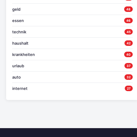
geld
48
essen
46
technik
45
haushalt
42
krankheiten
40
urlaub
37
auto
32
internet
27