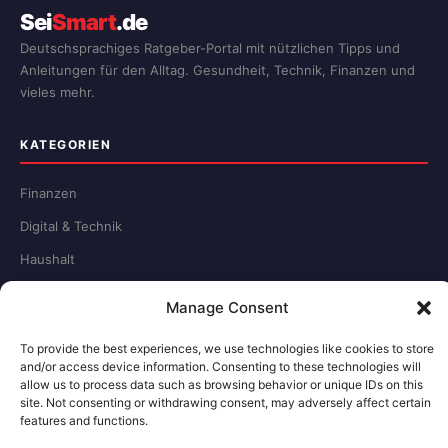
Sei
Smart
.de
Deutschsprachiges Ratgeber-Portal mit nützlichen Tipps und
Anleitungen für den Alltag. Gesundheit, Technik, Finanzen und
vieles mehr.
KATEGORIEN
Finanzen
Digital & Technik
Haushalt
Tiere
Manage Consent
Urlaub
To provide the best experiences, we use technologies like cookies to store
Gesundheit
and/or access device information. Consenting to these technologies will
allow us to process data such as browsing behavior or unique IDs on this
site. Not consenting or withdrawing consent, may adversely affect certain
MEHR
features and functions.