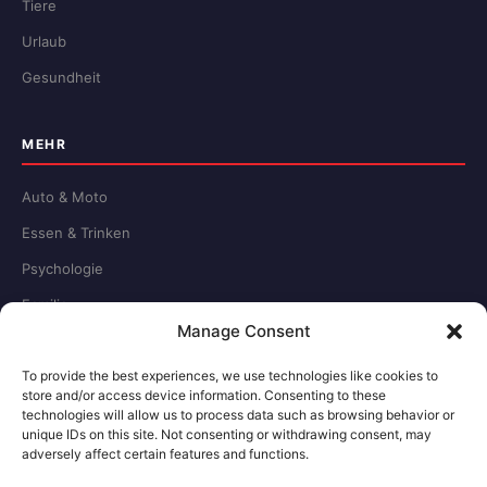
Tiere
Urlaub
Gesundheit
MEHR
Auto & Moto
Essen & Trinken
Psychologie
Familie
Manage Consent
Schule & Beruf
To provide the best experiences, we use technologies like cookies to
store and/or access device information. Consenting to these
RECHTLICHES
technologies will allow us to process data such as browsing behavior or
unique IDs on this site. Not consenting or withdrawing consent, may
adversely affect certain features and functions.
Redaktion