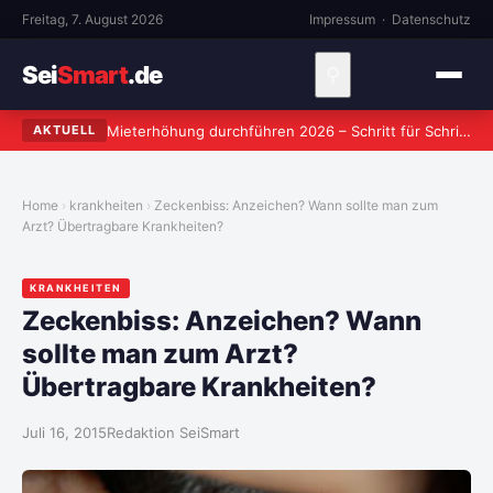
Freitag, 7. August 2026
Impressum
·
Datenschutz
Sei
Smart
.de
⚲
Mieterhöhung durchführen 2026 – Schritt für Schritt zum rechtssicheren Verlangen
AKTUELL
Home
krankheiten
Zeckenbiss: Anzeichen? Wann sollte man zum
Arzt? Übertragbare Krankheiten?
KRANKHEITEN
Zeckenbiss: Anzeichen? Wann
sollte man zum Arzt?
Übertragbare Krankheiten?
Juli 16, 2015
Redaktion SeiSmart