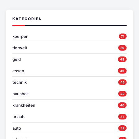
KATEGORIEN
koerper
71
tierwelt
59
geld
48
essen
46
technik
45
haushalt
42
krankheiten
40
urlaub
37
auto
32