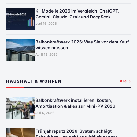
KI-Modelle 2026 im Vergleich: ChatGPT,
Gemini, Claude, Grok und DeepSeek
Juni 16, 2026
Balkonkraftwerk 2026: Was Sie vor dem Kauf
wissen müssen
April 13, 2026
HAUSHALT & WOHNEN
Alle →
Balkonkraftwerk installieren: Kosten,
Amortisation & alles zur Mini-PV 2026
Juli 5, 2026
Frühjahrsputz 2026: System schlägt
Schrubben – so geht es wirklich sauber