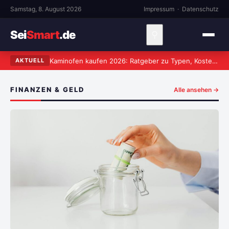
Samstag, 8. August 2026
Impressum
·
Datenschutz
Sei
Smart
.de
⚲
Kaminofen kaufen 2026: Ratgeber zu Typen, Kosten und worauf wirklich zu achten ist
AKTUELL
FINANZEN & GELD
Alle ansehen →