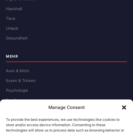
Haushalt
Tiere
Urlaub
Gesundheit
MEHR
Auto & Moto
Essen & Trinken
Psychologie
Familie
Manage Consent
Schule & Beruf
To provide the best experiences, we use technologies like cookies to
store and/or access device information. Consenting to these
RECHTLICHES
technologies will allow us to process data such as browsing behavior or