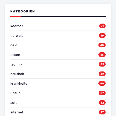
KATEGORIEN
koerper
71
tierwelt
59
geld
48
essen
46
technik
45
haushalt
42
krankheiten
40
urlaub
37
auto
32
internet
27