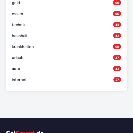
geld
48
essen
46
technik
45
haushalt
42
krankheiten
40
urlaub
37
auto
32
internet
27