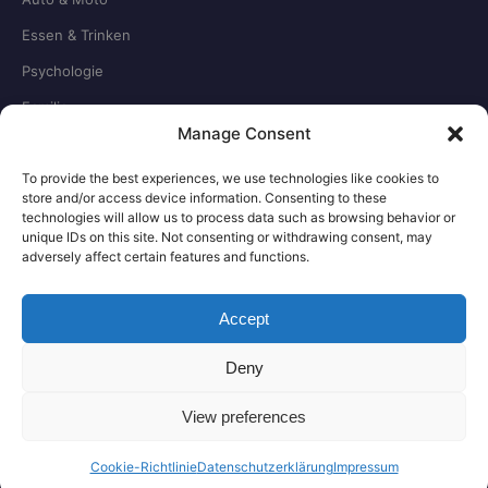
Essen & Trinken
Psychologie
Familie
Manage Consent
Schule & Beruf
To provide the best experiences, we use technologies like cookies to
store and/or access device information. Consenting to these
RECHTLICHES
technologies will allow us to process data such as browsing behavior or
unique IDs on this site. Not consenting or withdrawing consent, may
adversely affect certain features and functions.
Redaktion
Impressum
Accept
Datenschutz
Deny
Kontakt
View preferences
© 2026 SeiSmart.de — Ratgeber & Tipps für
Made with ♥ in
Cookie-Richtlinie
Datenschutzerklärung
Impressum
den Alltag
Deutschland