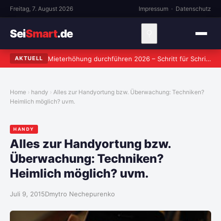
Freitag, 7. August 2026
Impressum
·
Datenschutz
Sei
Smart
.de
⚲
Mieterhöhung durchführen 2026 – Schritt für Schritt zum rechtssicheren Verlangen
AKTUELL
Home
handy
Alles zur Handyortung bzw. Überwachung: Techniken?
Heimlich möglich? uvm.
HANDY
Alles zur Handyortung bzw.
Überwachung: Techniken?
Heimlich möglich? uvm.
Juli 9, 2015
Dmytro Nechepurenko