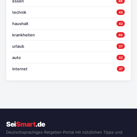
essen
46
technik
45
haushalt
42
krankheiten
40
urlaub
37
auto
32
internet
27
Sei
Smart
.de
Deutschsprachiges Ratgeber-Portal mit nützlichen Tipps und